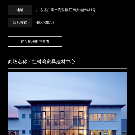
地址
广东省广州市海珠区江南大道南411号
法律条款
网站地图
联系方式
4000728768
粤ICP备14056277号 | 电话：0769-89988601 | 邮箱：
563980978@qq.com | 东莞市金海马家具有限公司
在百度地图中查看
商场名称：红树湾家具建材中心